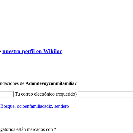
de
nuestro perfil en Wikiloc
mendaciones de
Adondevoyconmifamilia
?
Tu correo electrónico (requerido)
 Bosque
,
ocioenfamiliacadiz
,
sendero
gatorios están marcados con
*