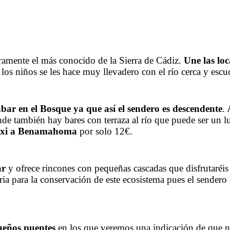
ramente el más conocido de la Sierra de Cádiz.
Une las lo
a los niños se les hace muy llevadero con el río cerca y es
 en el Bosque ya que así el sendero es descendente
.
nde también hay bares con terraza al río que puede ser un l
 taxi a Benamahoma
por solo 12€.
ar
y ofrece rincones con pequeñas cascadas que disfrutaréi
ia para la conservación de este ecosistema pues el sender
queños puentes
en los que veremos una indicación de que 