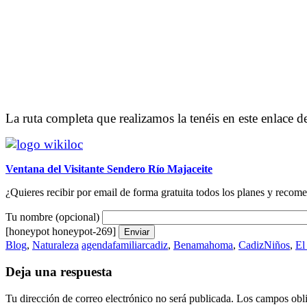
La ruta completa que realizamos la tenéis en este enlace 
Ventana del Visitante Sendero Río Majaceite
¿Quieres recibir por email de forma gratuita todos los planes y reco
Tu nombre (opcional)
[honeypot honeypot-269]
Blog
,
Naturaleza
agendafamiliarcadiz
,
Benamahoma
,
CadizNiños
,
El
Deja una respuesta
Tu dirección de correo electrónico no será publicada.
Los campos obli